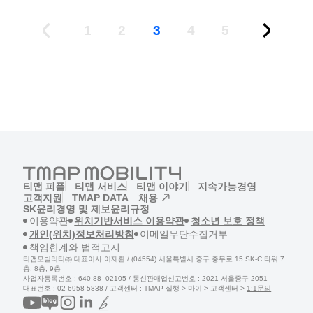
1
2
3
4
5
티맵 피플
티맵 서비스
티맵 이야기
지속가능경영
고객지원
TMAP DATA
채용
(새창)
SK윤리경영 및 제보
윤리규정
(새창)
(새창)
(새창)
이용약관
위치기반서비스 이용약관
청소년 보호 정책
(새창)
(새창)
개인(위치)정보처리방침
이메일무단수집거부
(새창)
책임한계와 법적고지
티맵모빌리티㈜ 대표이사 이재환 / (04554) 서울특별시 중구 충무로 15 SK-C 타워 7
층, 8층, 9층
사업자등록번호 : 640-88 -02105 / 통신판매업신고번호 : 2021-서울중구-2051
(새창)
대표번호 : 02-6958-5838 / 고객센터 :
TMAP 실행 > 마이 > 고객센터 >
1:1문의