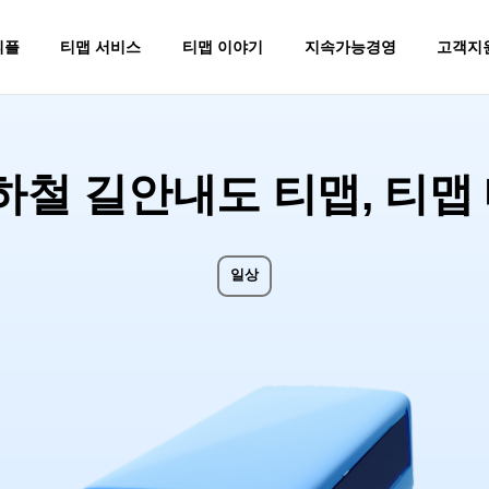
피플
티맵 서비스
티맵 이야기
지속가능경영
고객지
이벤트
장소
ESG 추진방향
Press Release
TMAP AUTO
회사소개
Environment
운전
운전꿀팁
조직문화
TMAP DATA
티맵꿀팁
Social
일상
테크노트
제휴문의
티맵테마코스
Governance
비즈니
지하철 길안내도 티맵, 티맵
디갈까
르노코리아
내비게이션
길안내
대중교통
TMAP AU
플레이스
재규어 랜드로버
운전점수/보험혜택(UBI)
경로 최적화
바이크
TMAP API &
동로그
대리운전
이동 데이터
만보기
TMAP 광
일상
주차
맵 데이터
전기차충전
AI 마케팅
렌터카
소셜제보