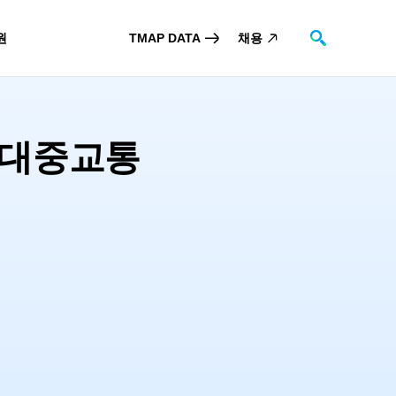
원
TMAP DATA
채용
검색
스
장소제보
 대중교통
TO
 DATA
고