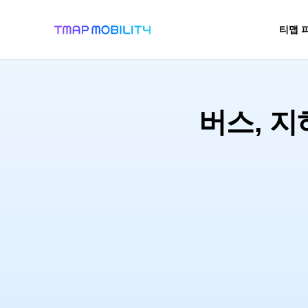
티맵 
공지사항/
버스, 
어
비즈
이