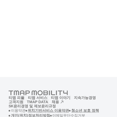
티맵 피플
티맵 서비스
티맵 이야기
지속가능경영
고객지원
TMAP DATA
채용
(새창)
SK윤리경영 및 제보
윤리규정
(새창)
(새창)
(새창)
이용약관
위치기반서비스 이용약관
청소년 보호 정책
(새창)
(새창)
개인(위치)정보처리방침
이메일무단수집거부