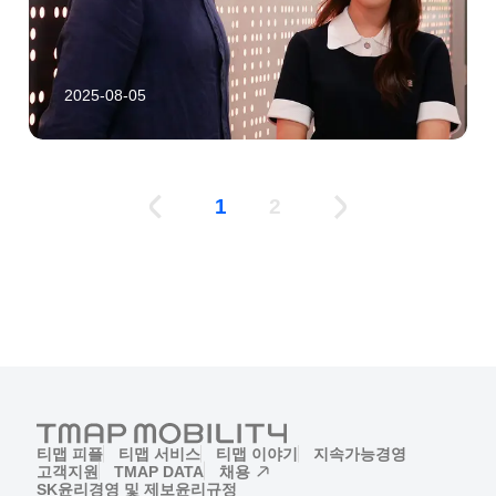
2025-08-05
1
2
티맵 피플
티맵 서비스
티맵 이야기
지속가능경영
고객지원
TMAP DATA
채용
(새창)
SK윤리경영 및 제보
윤리규정