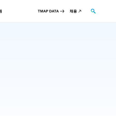
원
TMAP DATA
채용
검색
스
장소제보
TO
 DATA
고