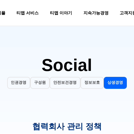
피플
티맵 서비스
티맵 이야기
지속가능경영
고객지
이벤트
장소
ESG 추진방향
Press Release
TMAP AUTO
회사소개
Environment
운전
운전꿀팁
조직문화
TMAP DATA
티맵꿀팁
Social
일상
테크노트
제휴문의
티맵테마코스
Governance
비즈니
디갈까
르노코리아
내비게이션
길안내
대중교통
TMAP AU
Social
플레이스
재규어 랜드로버
운전점수/보험혜택(UBI)
경로 최적화
바이크
TMAP API &
동로그
대리운전
이동 데이터
만보기
TMAP 광
주차
맵 데이터
인권경영
구성원
안전보건경영
정보보호
상생경영
전기차충전
AI 마케팅
렌터카
소셜제보
협력회사 관리 정책