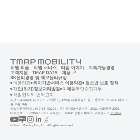
티맵 피플
티맵 서비스
티맵 이야기
지속가능경영
고객지원
TMAP DATA
채용
(새창)
SK윤리경영 및 제보
윤리규정
(새창)
(새창)
(새창)
이용약관
위치기반서비스 이용약관
청소년 보호 정책
(새창)
(새창)
개인(위치)정보처리방침
이메일무단수집거부
(새창)
책임한계와 법적고지
티맵모빌리티㈜ 대표이사 이재환 / (04554) 서울특별시 중구 충무로 15 SK-C 타워 7
층, 8층, 9층
사업자등록번호 : 640-88 -02105 / 통신판매업신고번호 : 2021-서울중구-2051
(새창)
대표번호 : 02-6958-5838 / 고객센터 :
TMAP 실행 > 마이 > 고객센터 >
1:1문의
© Tmap Mobility Co., Ltd. All rights reserved.