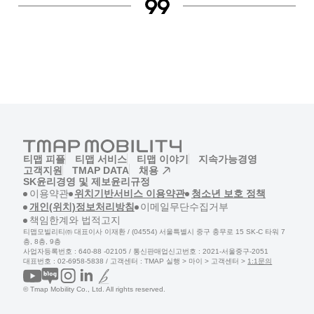
티맵 피플
티맵 서비스
티맵 이야기
지속가능경영
고객지원
TMAP DATA
채용
(새창)
SK윤리경영 및 제보
윤리규정
(새창)
(새창)
(새창)
이용약관
위치기반서비스 이용약관
청소년 보호 정책
(새창)
(새창)
개인(위치)정보처리방침
이메일무단수집거부
(새창)
책임한계와 법적고지
티맵모빌리티㈜ 대표이사 이재환 / (04554) 서울특별시 중구 충무로 15 SK-C 타워 7
층, 8층, 9층
사업자등록번호 : 640-88 -02105 / 통신판매업신고번호 : 2021-서울중구-2051
(새창)
대표번호 : 02-6958-5838 / 고객센터 :
TMAP 실행 > 마이 > 고객센터 >
1:1문의
© Tmap Mobility Co., Ltd. All rights reserved.