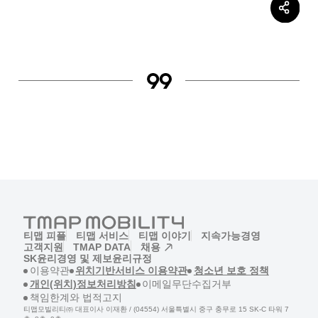
티맵 피플
티맵 서비스
티맵 이야기
지속가능경영
고객지원
TMAP DATA
채용
(새창)
SK윤리경영 및 제보
윤리규정
(새창)
(새창)
(새창)
이용약관
위치기반서비스 이용약관
청소년 보호 정책
(새창)
(새창)
개인(위치)정보처리방침
이메일무단수집거부
(새창)
책임한계와 법적고지
티맵모빌리티㈜ 대표이사 이재환 / (04554) 서울특별시 중구 충무로 15 SK-C 타워 7