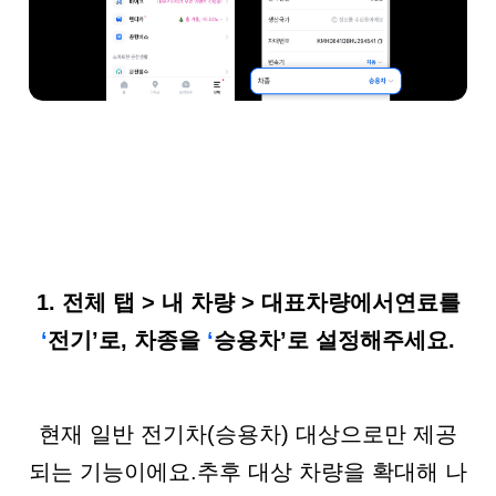
1. 전체
탭
>
내
차량
>
대표차량에서
연료를
‘
전기
’
로
,
차종을
‘
승용차
’
로
설정해주세요
.
현재 일반 전기차(승용차) 대상으로만 제공
되는 기능이에요.
추후 대상 차량을 확대해 나