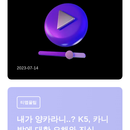
어 비지오(Visio)에서 왔으며 비지오는 그리
스어 이데인(Idein)에 근거를 두고 있습니다.
이데인은 ‘보다’라는 의미를 가지고 있으나
그 뜻을 좀 더 엄밀히 살펴보면 ‘보여지는 것
을 보다’입니다. 다시 좀 더 쉽게 정리하면,
내가 보고싶은 것을 보는 것이 아닌 나의 ‘본
2023-07-14
질’이 드러나는 형상을 본다는 의미로 정의할
수 있습니다. 따라서 티맵 비전을 단순히 언
젠가 도달해야 할 ‘이상향’이 아닌, 티맵의 본
질에서 시작한, 가장 ‘티맵다운 성장의 모
티맵꿀팁
습’으로 정의했어요, 같은 곳을 바라보며 같
내가 양카라니..? K5, 카니
은 길을 걸어갈 때 서로 닮아 가는 것처럼, 지
발에 대한 오해와 진실